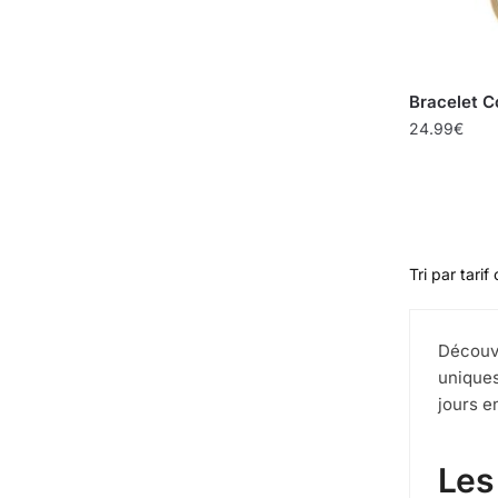
Bracelet C
24.99
€
Découvr
uniques
jours e
Les