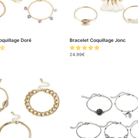
oquillage Doré
Bracelet Coquillage Jonc
24.99
€