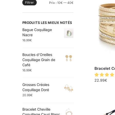
Filtrer
Prix :
10€
—
40€
PRODUITS LES MIEUX NOTÉS
Bague Coquillage
Nacre
16.99
€
Boucles d'Oreilles
Coquillage Grain de
Café
Bracelet C
16.99
€
22.99
€
Grosses Créoles
Coquillage Doré
20.99
€
Bracelet Cheville
Coquillage Cauri Blanc