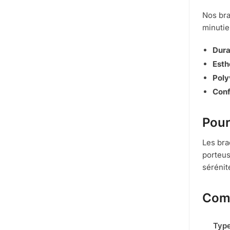
Nos bra
minutie
Durab
Esth
Poly
Conf
Pour
Les bra
porteus
sérénit
Comp
Type