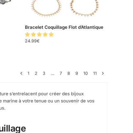
Bracelet Coquillage Flot d’Atlantique
24.99
€
1
2
3
…
7
8
9
10
11
ture s’entrelacent pour créer des bijoux
e marine à votre tenue ou un souvenir de vos
us.
uillage