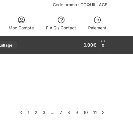
Code promo : COQUILLAGE
Mon Compte
F.A.Q / Contact
Paiement
0.00
€
uillage
0
1
2
3
…
7
8
9
10
11