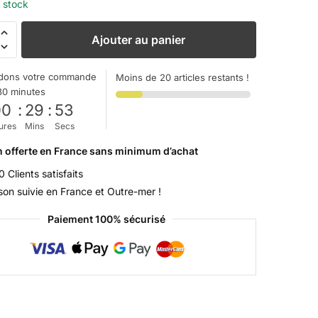
 stock
Ajouter au panier
dons votre commande
Moins de 20 articles restants !
30 minutes
00
:
29
:
51
ures
Mins
Secs
n offerte en France sans minimum d’achat
 Clients satisfaits
ison suivie en France et Outre-mer !
Paiement 100% sécurisé