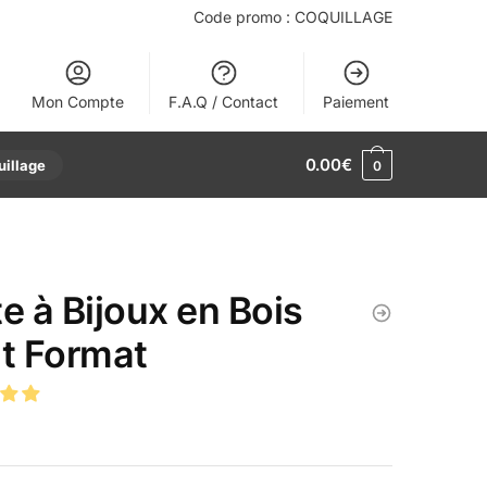
Code promo : COQUILLAGE
Mon Compte
F.A.Q / Contact
Paiement
0.00
€
uillage
0
te à Bijoux en Bois
it Format
€